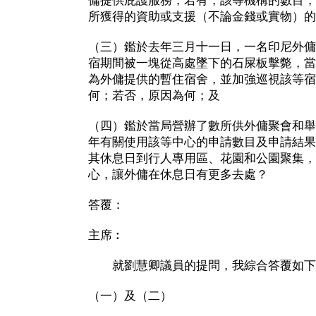
傭提供庇護服務；若有，該等機構的數目，
所獲得的資助或支援（不論金錢或實物）的
（三）鑑於去年三月十一日，一名印尼外傭
宿期間被一塊從高處墜下的石屎板擊斃，當
為外傭提供的暫住宿舍，並加強巡視該等宿
何；若否，原因為何；及
（四）鑑於當局營辦了數所供外傭聚會和舉
年有關使用該等中心的申請數目及申請結果
其休息日到行人專用區、花園和公園聚集，
心，讓外傭在休息日有更多去處？
答覆：
主席︰
就劉慧卿議員的提問，我綜合答覆如下
（一）及（二）