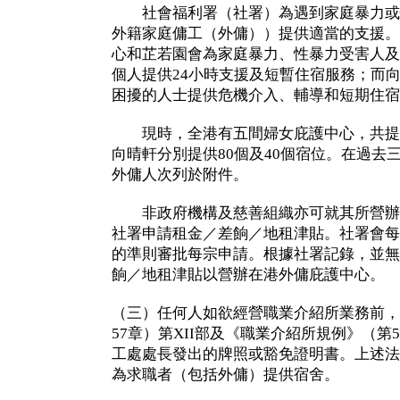
社會福利署（社署）為遇到家庭暴力或
外籍家庭傭工（外傭））提供適當的支援。
心和芷若園會為家庭暴力、性暴力受害人及
個人提供24小時支援及短暫住宿服務；而
困擾的人士提供危機介入、輔導和短期住宿
現時，全港有五間婦女庇護中心，共提供
向晴軒分別提供80個及40個宿位。在過去
外傭人次列於附件。
非政府機構及慈善組織亦可就其所營辦
社署申請租金／差餉／地租津貼。社署會每
的準則審批每宗申請。根據社署記錄，並無
餉／地租津貼以營辦在港外傭庇護中心。
（三）任何人如欲經營職業介紹所業務前，
57章）第XII部及《職業介紹所規例》（第
工處處長發出的牌照或豁免證明書。上述法
為求職者（包括外傭）提供宿舍。