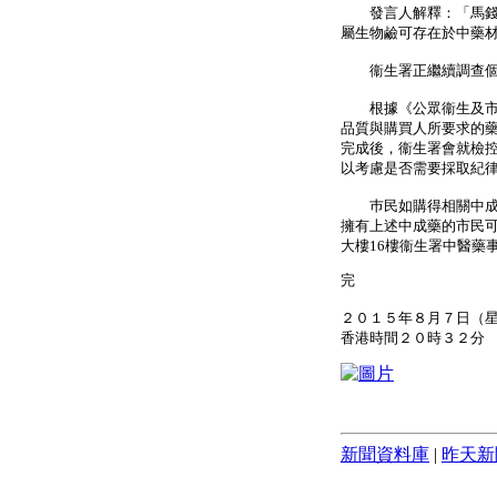
發言人解釋：「馬錢類
屬生物鹼可存在於中藥
衞生署正繼續調查個案
根據《公眾衞生及市政
品質與購買人所要求的藥
完成後，衞生署會就檢
以考慮是否需要採取紀
巿民如購得相關中成藥
擁有上述中成藥的市民可於辦
大樓16樓衞生署中醫藥
完
２０１５年８月７日（
香港時間２０時３２分
新聞資料庫
|
昨天新