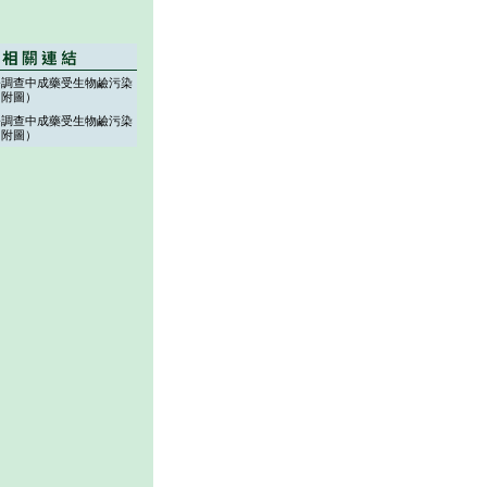
署調查中成藥受生物鹼污染
（附圖）
署調查中成藥受生物鹼污染
（附圖）