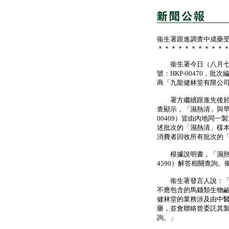
衞生署跟進調查中成藥
＊＊＊＊＊＊＊＊＊＊
衞生署今日（八月七日
號：HKP-00470，
商「九龍健林堂有限公
署方繼續跟進先後於七
查顯示，「濕熱清」與早
00409）皆由內地同
述批次的「濕熱清」樣
消費者回收所有批次的
根據說明書，「濕熱清
4590）解答相關查詢
衞生署發言人說：「調
不應包含的馬錢類生物
健林堂的業務涉及由中
藥，並會聯絡曾委託其製造
詢。」