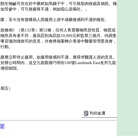
生物鹼可存在於中藥材如馬錢子中，可引致肌肉收縮及抽筋。槐
材如苦參中，可引致腸胃不適，例如噁心及嘔吐。」
，至今沒有接獲病人因服用上述中成藥後感到不適的報告。
條例》（第132章）第52條，任何人售賣藥物而其性質、物質或
物所具有者不符，最高罰則為罰款10,000元和監禁三個月。待調查
控事宜徵詢律政司的意見，亦會將個案轉介香港中醫藥管理委員會，
律行動。
應立即停止服用。如服用後感到不適，應尋求醫護人員的意見。
公時間內，送交九龍觀塘巧明街100號Landmark East友邦九龍
事務部銷毀。
星期五）
聞