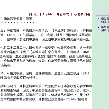
受生物鹼污染個案（附圖）
衞生
個案
＊＊＊＊＊＊＊＊＊＊＊＊
衞生
）呼籲市民，不應服用一款名為「【羊城牌】濕熱清」（註冊編
個案
批次編號：13006）（「濕熱清」）的中成藥，以及一間持牌中成藥製造
司」（健林堂）製造的中成藥，因上述中成藥被發現受生物鹼污染。
月二十二及二十九日公布的中成藥受生物鹼污染個案。進一步調
前受污染的中成藥「【羊城家园】穿心蓮片」（註冊編號：HKP-
一製造商製造，並經註冊持有人源豐行進口本地銷售。政府化驗所在上
本中檢驗出不應包含的槐屬生物鹼。作為預防措施，源豐行已自願從
「濕熱清」。
」可用於喉痛、頭痛、發熱和咳嗽。源豐行已設立熱線（2811
。衞生署會密切監察回收情況。
查亦發現，健林堂所製造的中成藥的藥粉樣本被政府化驗所驗出
鹼和槐屬生物鹼。因此，中成藥於生產過程中可能已受污染。此外，
醫委託製造中成藥。就這次污染事件，健林堂已自願停止生產中成
中成藥的中醫安排回收。健林堂已設立熱線2777 6627解答查