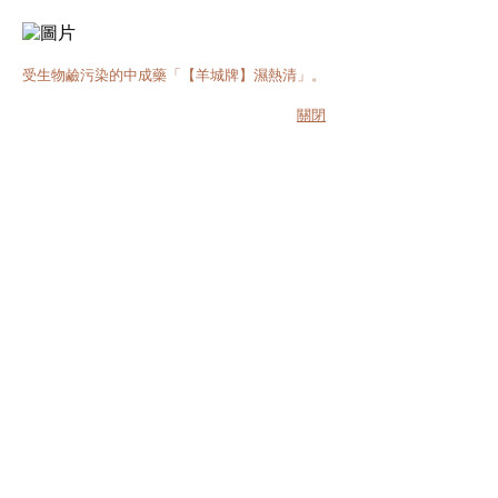
受生物鹼污染的中成藥「【羊城牌】濕熱清」。
關閉