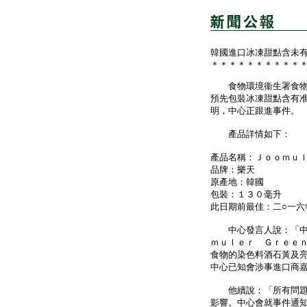
韓國進口冰凍甜點含未
＊＊＊＊＊＊＊＊＊＊
食物環境衞生署食物安
預先包裝冰凍甜點含有
明，中心正跟進事件。
產品詳情如下：
產品名稱：Ｊｏｏｍｕ
品牌：樂天
原產地：韓國
包裝：１３０毫升
此日期前最佳：二○一六
中心發言人說：「中心
ｍｕｌｅｒ Ｇｒｅｅ
食物的染色料酒石黃及
中心已知會涉事進口商
他續說：「所有問題產
影響。中心會就事件通