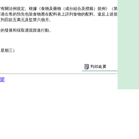
關法例規定。根據《食物及藥物（成分組合及標籤）規例》（第
本港出售的預先包裝食物應在配料表上詳列食物的配料。違反上述規
被判罰款五萬元及監禁六個月。
的發展和採取適當跟進行動。
（星期三）
聞