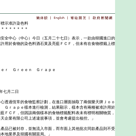
有標示准許染色料
＊＊＊＊＊＊＊＊
全中心（中心）今日（五月二十七日）表示，一款由韓國進口的
准許用於食物的染色料酒石黃及亮藍ＦＣＦ，但未有在食物標籤上標
ｌｅｒ Ｇｒｅｅｎ Ｇｒａｐｅ
年七月二日
透過恆常的食物監察計劃，在進口層面抽取了兩個樂天牌Ｊｏｏ
ｎ Ｇｒａｐｅ樣本進行檢測，結果顯示，樣本含有兩種被准許用於
亮藍ＦＣＦ，但因該兩個樣本的食物標籤配料表未有標明相關物質，
嘉天企業有限公司上述違規事項，並會考慮提出檢控。」
品已被封存，並無流入市面，而市面上其他批次同款產品則不受
知本地業界及韓國有關當局。」