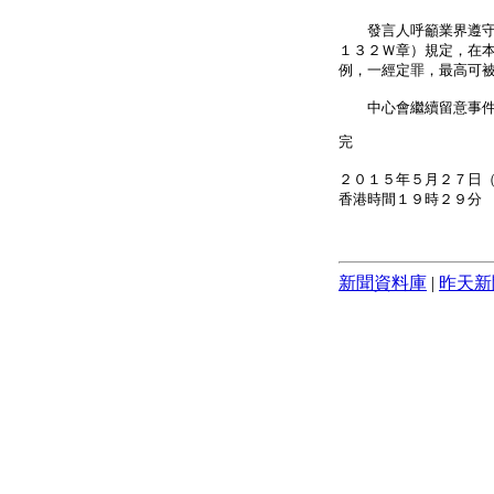
發言人呼籲業界遵守有
１３２Ｗ章）規定，在
例，一經定罪，最高可
中心會繼續留意事件
完
２０１５年５月２７日
香港時間１９時２９分
新聞資料庫
|
昨天新