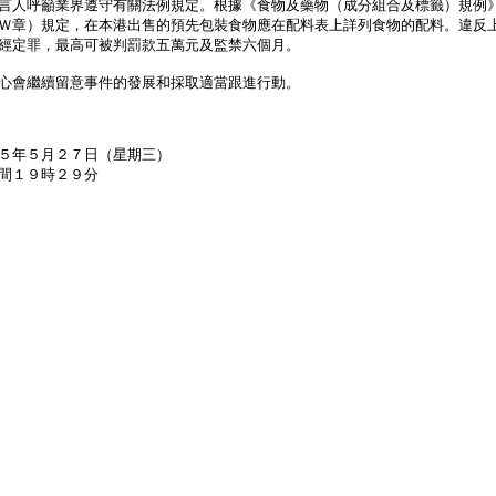
人呼籲業界遵守有關法例規定。根據《食物及藥物（成分組合及標籤）規例
Ｗ章）規定，在本港出售的預先包裝食物應在配料表上詳列食物的配料。違反
經定罪，最高可被判罰款五萬元及監禁六個月。
會繼續留意事件的發展和採取適當跟進行動。
５年５月２７日（星期三）
間１９時２９分