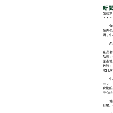
韓國進
＊＊＊
食物
預先包
明，中
產品
產品名
品牌：
原產地
包裝：
此日期
中心
ｍｕｌ
食物的
中心已
他續
影響。