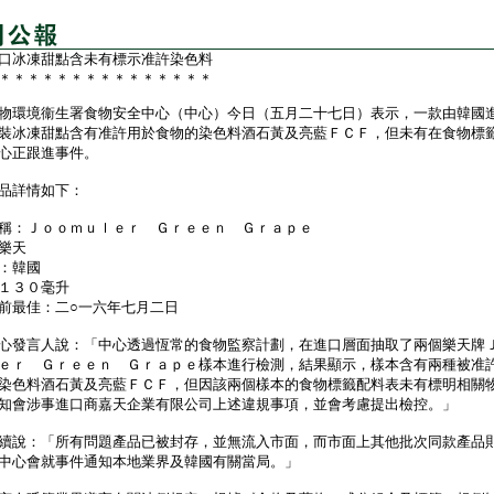
口冰凍甜點含未有標示准許染色料
＊＊＊＊＊＊＊＊＊＊＊＊＊＊＊
環境衞生署食物安全中心（中心）今日（五月二十七日）表示，一款由韓國
裝冰凍甜點含有准許用於食物的染色料酒石黃及亮藍ＦＣＦ，但未有在食物標
心正跟進事件。
詳情如下：
稱：Ｊｏｏｍｕｌｅｒ Ｇｒｅｅｎ Ｇｒａｐｅ
樂天
：韓國
１３０毫升
前最佳：二○一六年七月二日
發言人說：「中心透過恆常的食物監察計劃，在進口層面抽取了兩個樂天牌
ｅｒ Ｇｒｅｅｎ Ｇｒａｐｅ樣本進行檢測，結果顯示，樣本含有兩種被准
染色料酒石黃及亮藍ＦＣＦ，但因該兩個樣本的食物標籤配料表未有標明相關
知會涉事進口商嘉天企業有限公司上述違規事項，並會考慮提出檢控。」
說：「所有問題產品已被封存，並無流入市面，而市面上其他批次同款產品
中心會就事件通知本地業界及韓國有關當局。」