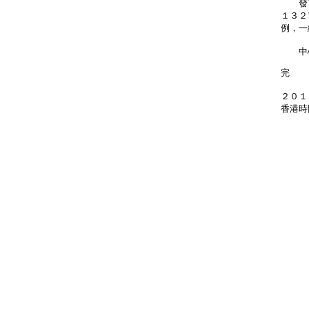
發言
１３２
例，一
中心
完
２０１
香港時