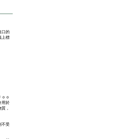
進口的
籤上標
Ｊｏｏ
許用於
物質，
則不受