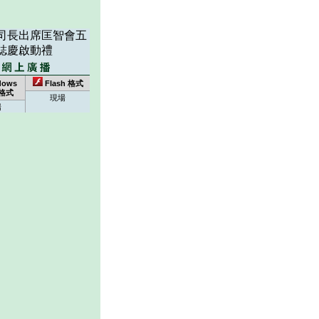
司長出席匡智會五
誌慶啟動禮
dows
Flash 格式
 格式
現場
場