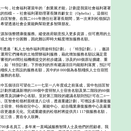
句，社會福利署當年的「創業展才能」計劃是我當社會福利署署
的拍檔－－社會福利署助理署長陳肖齡女士（Ophelia）。這個社
自匡智會。在我二○○○年擔任社署署長期間，第一次來到松嶺探訪
，希望透過社會企業能夠幫助更多智障朋友。
加強整體康復服務。縱使政府願意投入更多資源，但可應用的土
所或土地十分困難，因此難以即時大幅度增加服務名額。
透過「私人土地作福利用途特別計劃」（「特別計劃」），邀請
，運用它們擁有的土地營辦福利服務，藉此增加服務名額以滿足需
審視約40間社福機構提交的初步建議，涉及約60個原址擴建、重
算，如「特別計劃」下所收到的所有建議項目均能順利落實，預計可
者和殘疾人士而設的服務名額，其中約8 000個為各類殘疾人士住宿照
復服務的名額。
五個項目可望在二○一七至一八年度或之前落成，當中包括匡智
計劃所建議新增的100個中度弱智人士宿舍名額及第二階段的60個
期教育及訓練中心名額。至於第三階段的建議名額則預計可在二○一
務。匡智會松嶺村面積達八公頃，透過重建計劃，可增設多項康復服
人士宿舍、特殊幼兒中心、展能中心、綜合職業康復服務中心及嚴重
容更趨多元化。完成重建後的松嶺村將提供共1 117個服務名額，
接近三倍，實在令人鼓舞。
00多名員工，多年來一直竭誠服務智障人士及他們的照顧者。我