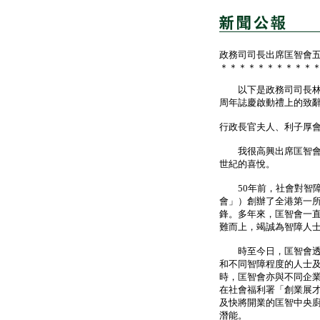
政務司司長出席匡智會
＊＊＊＊＊＊＊＊＊＊
以下是政務司司長林鄭
周年誌慶啟動禮上的致
行政長官夫人、利子厚
我很高興出席匡智會5
世紀的喜悅。
50年前，社會對智障
會」）創辦了全港第一
鋒。多年來，匡智會一
難而上，竭誠為智障人
時至今日，匡智會透過超
和不同智障程度的人士
時，匡智會亦與不同企
在社會福利署「創業展
及快將開業的匡智中央
潛能。