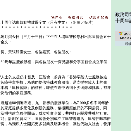
政務司
十周年
五十周年誌慶啟動禮致辭全文（只有中文）（附圖／短片）
＊＊＊＊＊＊＊＊＊＊＊＊＊＊＊＊＊＊＊＊
Win
月娥今日（三月十三日）下午在大埔匡智松嶺村出席匡智會五十
Media
辭全文：
現
會長、黃張靜儀女士、各位嘉賓、各位朋友：
0周年誌慶啟動禮，與各位朋友一齊見證和分享匡智會成立半個
人士的支援仍未普及，匡智會（前身為「香港弱智人士服務協進
所智障學童學校，為他們提供特殊教育服務，是支援智障人士的先
直本着「匡扶智障」的精神，即使在途中遇到不少困難和挑戰，都迎
士及他們的家庭服務。
過80個遍布港、九、新界的服務單位，為7 000多名不同年齡
及其家庭提供多元化及創新的服務，積極回應他們的不同需要。同
業及機構建立夥伴關係，成立社會企業，共同打造關愛共融的社會。
才能」計劃的資助下，匡智會分別成立了匡智咖啡店、匡智佳味糕餅
廚房，為殘疾人士開拓更多就業及培訓機會，讓他們融入社會，發揮