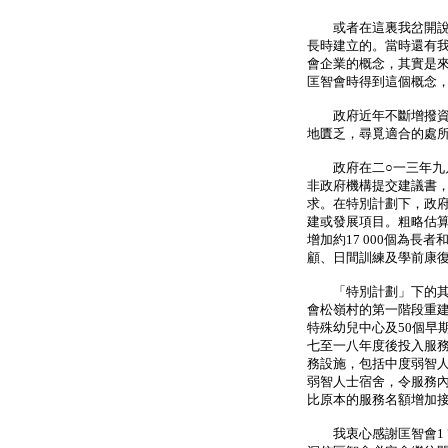
或者在這裏我岔開說一
長時建立的。當時還有我
會企業的概念，其實是來
匡智會時得到這個概念
政府近年不斷增撥資源
地匱乏，尋覓適合的處
政府在二○一三年九月
非政府機構提交建議書
求。在特別計劃下，政府
建或發展項目。粗略估
增加約17 000個為長
顧、日間訓練及學前康
「特別計劃」下的其中
會松嶺村的第一階段重建
特殊幼兒中心及50個早
七至一八年度後投入服
務設施，包括中度弱智
弱智人士宿舍，令服務內
比原本的服務名額增加
我衷心感謝匡智會1 7