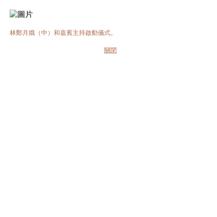
林鄭月娥（中）和嘉賓主持啟動儀式。
關閉