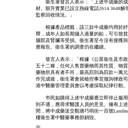
衞生署發言人表示：「上述中成藥的成
材。順升實業已設立熱線電話2614 364
監察回收情況。」
根據產品標籤，該三款中成藥均用於紓
釋，成年人如長期攝入過量的鉛，可引致貧
腦部及腎臟等受損。衞生署至今沒有接獲與
應報告。衞生署的調查仍在繼續。
發言人表示：「根據《公眾衞生及市政
五十二條，任何人售賣藥物而其性質、物質
藥物所具有者不符，最高罰則為罰款一萬元
作完成後，衞生署會就檢控事宜徵詢律政司
港中醫藥管理委員會以考慮採取紀律行動
巿民如購得上述中成藥應立即停止服用
到不適，應尋求醫護人員的意見。擁有上述
間，將中成藥送交觀塘巧明街一百號Landmar
樓衞生署中醫藥事務部銷毀。
完