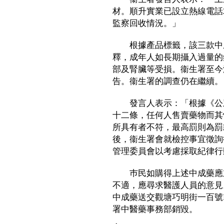
材。順升實業已設立熱線電話26
監察回收情況。」
根據產品標籤，該三款中成
釋，成年人如長期攝入過量的
部及腎臟等受損。衞生署至今
告。衞生署的調查仍在繼續。
發言人表示：「根據《公眾
十二條，任何人售賣藥物而其
所具有者不符，最高罰則為罰
後，衞生署會就檢控事宜徵詢
管理委員會以考慮採取紀律
巿民如購得上述中成藥應立
不適，應尋求醫護人員的意見
中成藥送交觀塘巧明街一百號Lan
署中醫藥事務部銷毀。