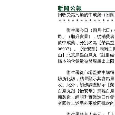
回收受鉛污染的中成藥（附圖
＊＊＊＊＊＊＊＊＊＊＊＊＊
衞生署今日（四月七日）指
司」（順升實業），從消費者回
款中成藥，分別名為【榮昌堂
06937）、【怡安堂】烏雞白
山】北京烏雞白鳳丸（註冊編號
樣本的含鉛量被發現超出上限
衞生署從市場監察中購得【
驗所化驗，結果顯示其含鉛量
收。此外，初步調查顯示【榮
白鳳丸跟【怡安堂】烏雞白鳳
商製造，經順升實業進口作銷
者回收上述另外兩款同批次
衞生署發言人表示：「上述