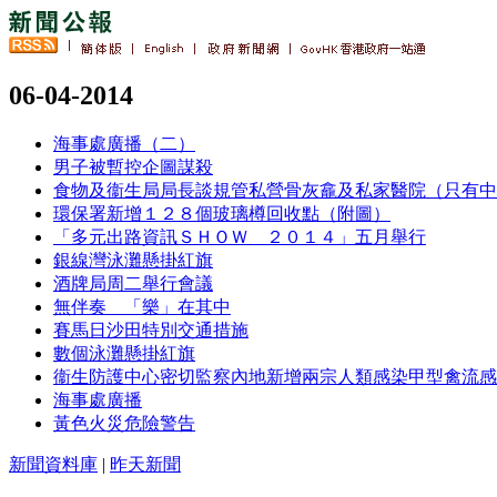
06-04-2014
海事處廣播（二）
男子被暫控企圖謀殺
食物及衞生局局長談規管私營骨灰龕及私家醫院（只有中
環保署新增１２８個玻璃樽回收點（附圖）
「多元出路資訊ＳＨＯＷ ２０１４」五月舉行
銀線灣泳灘懸掛紅旗
酒牌局周二舉行會議
無伴奏 「樂」在其中
賽馬日沙田特別交通措施
數個泳灘懸掛紅旗
衞生防護中心密切監察內地新增兩宗人類感染甲型禽流感
海事處廣播
黃色火災危險警告
新聞資料庫
|
昨天新聞