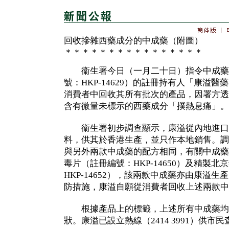
回收摻雜西藥成分的中成藥（附圖）
＊＊＊＊＊＊＊＊＊＊＊＊＊＊＊＊
衞生署今日（一月二十日）指令中成藥
號：HKP-14629）的註冊持有人「康溢
消費者中回收其所有批次的產品，因署方透
含有微量未標示的西藥成分「撲熱息痛」。
衞生署初步調查顯示，康溢從內地進口
料，供其於香港生產，並只作本地銷售。調
與另外兩款中成藥的配方相同，有關中成藥
毒片（註冊編號：HKP-14650）及精製
HKP-14652），該兩款中成藥亦由康溢
防措施，康溢自願從消費者回收上述兩款中
根據產品上的標籤，上述所有中成藥均
狀。康溢已設立熱線（2414 3991）供市民