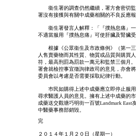
衞生署的調查仍然繼續，署方會密切監
署沒有接獲與有關中成藥相關的不良反應報
衞生署發言人解釋：「『撲熱息痛』一
不適當服用『撲熱息痛』可使肝臟及腎臟受
根據《公眾衞生及市政條例》（第一三
人售賣藥物而其性質、物質或品質與購買人
符，最高刑罰為罰款一萬元和監禁三個月。
署會就檢控事宜徵詢律政司的意見，亦會將
委員會以考慮是否需要採取紀律行動。
巿民如購得上述中成藥應立即停止服用
尋求醫護人員的意見。擁有上述中成藥的市
成藥送交觀塘巧明街一百號Landmark Ea
中醫藥事務部銷毀。
完
２０１４年１月２０日（星期一）