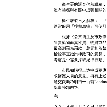
衞生署的調查仍然繼續，署
沒有接獲與有關中成藥相關的
衞生署發言人解釋：「『撲
適當服用『撲熱息痛』可使肝
根據《公眾衞生及市政條例
售賣藥物而其性質、物質或品
最高刑罰為罰款一萬元和監禁
檢控事宜徵詢律政司的意見，
考慮是否需要採取紀律行動。
巿民如購得上述中成藥應立
求醫護人員的意見。擁有上述
送交觀塘巧明街一百號Landma
藥事務部銷毀。
完
２０１４年１月２０日（星期