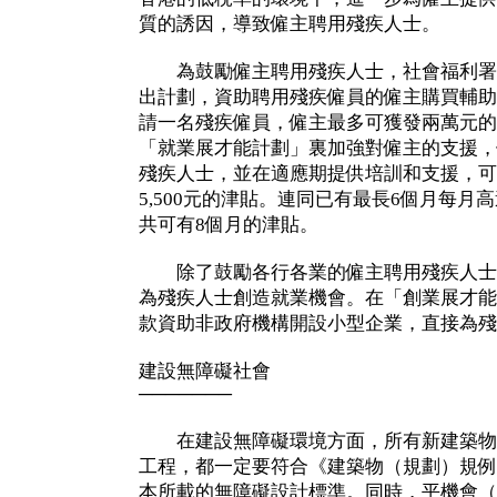
質的誘因，導致僱主聘用殘疾人士。
為鼓勵僱主聘用殘疾人士，社會福利署
出計劃，資助聘用殘疾僱員的僱主購買輔助
請一名殘疾僱員，僱主最多可獲發兩萬元的
「就業展才能計劃」裏加強對僱主的支援，
殘疾人士，並在適應期提供培訓和支援，可
5,500元的津貼。連同已有最長6個月每月高
共可有8個月的津貼。
除了鼓勵各行各業的僱主聘用殘疾人士
為殘疾人士創造就業機會。在「創業展才能
款資助非政府機構開設小型企業，直接為殘
建設無障礙社會
───────
在建設無障礙環境方面，所有新建築物
工程，都一定要符合《建築物（規劃）規例
本所載的無障礙設計標準。同時，平機會（