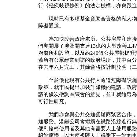
行《殘疾歧視條例》的法定機構，亦會跟進
現時已有多項基金資助合資格的私人物
障礙通道。
為加快改善政府處所、公共房屋和連接
們亦開展了涉及開支達13億的大型改善工程計
府處所和設施，以及約240個公共屋邨提
蓋所有公眾經常到訪的政府場所，其中百分
在去年六月完工，其餘會將按計劃於明（二
至於優化現有公共行人通道無障礙設施
政策，就市民提出加裝升降機的建議，政府
議的優次徵詢區議會的意見，並正就甄選為
可行性研究。
我們亦會與公共交通營辦商緊密合作，
通服務。港鐵公司會繼續在鐵路沿線進行無
便利輪椅使用者及其他有需要人士使用服務
報站廣播，以方便視障人士得悉下一站的車