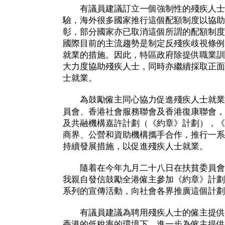
有議員建議訂立一個強制性的殘疾人士
驗，海外很多國家推行這個配額制度以協助
彰，部分國家亦已取消這個所謂的配額制度
國際目前的主流趨勢是制定反殘疾歧視條例
就業的措施。因此，特區政府除提供職業訓
大力度協助殘疾人士，同時亦繼續採取正面
士就業。
為鼓勵僱主同心協力促進殘疾人士就業
員會、香港社會服務聯會及香港復康聯會，
及共融機構嘉許計劃（《約章》計劃），《
商界、公營和資助機構攜手合作，推行一系
持續發展措施，以促進殘疾人士就業。
隨着在今年九月二十八日在扶貧委員會
我親自發信鼓勵全港僱主參加《約章》計劃
系列的宣傳活動，向社會各界推廣這個計劃
有議員建議為聘用殘疾人士的僱主提供
香港的低稅率的環境下，進一步為僱主提供