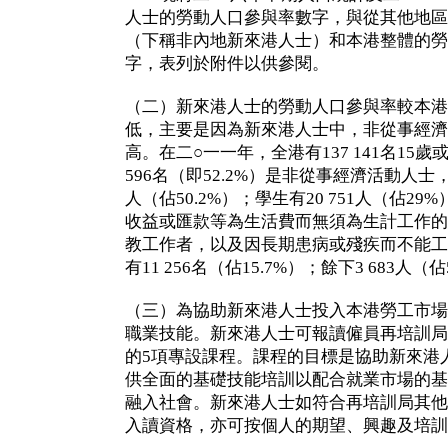
人士的勞動人口參與率數字，與從其他地區
（下稱非內地新來港人士）和本港整體的勞
字，表列於附件以供參閱。
（二）新來港人士的勞動人口參與率較本港
低，主要是因為新來港人士中，非從事經濟
高。在二○一一年，全港有137 141名15
596名（即52.2%）是非從事經濟活動人士，
人（佔50.2%）；學生有20 751人（佔2
收益或匯款等為生活費而無須為生計工作的
教工作者，以及因長期患病或殘疾而不能工
有11 256名（佔15.7%）；餘下3 683人
（三）為協助新來港人士投入本港勞工市場
職業技能。新來港人士可報讀僱員再培訓局
的5項專設課程。課程的目標是協助新來港
供全面的基礎技能培訓以配合就業市場的基
融入社會。新來港人士如符合再培訓局其他
入讀資格，亦可按個人的期望、興趣及培訓