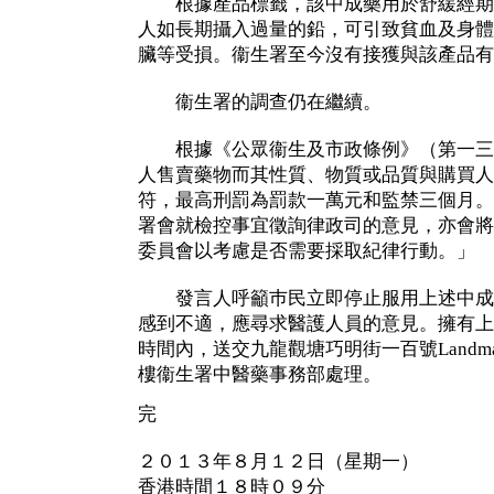
根據產品標籤，該中成藥用於舒緩經期
人如長期攝入過量的鉛，可引致貧血及身體
臟等受損。衞生署至今沒有接獲與該產品有
衞生署的調查仍在繼續。
根據《公眾衞生及市政條例》（第一三
人售賣藥物而其性質、物質或品質與購買人
符，最高刑罰為罰款一萬元和監禁三個月。
署會就檢控事宜徵詢律政司的意見，亦會將
委員會以考慮是否需要採取紀律行動。」
發言人呼籲巿民立即停止服用上述中成
感到不適，應尋求醫護人員的意見。擁有上
時間內，送交九龍觀塘巧明街一百號Landmar
樓衞生署中醫藥事務部處理。
完
２０１３年８月１２日（星期一）
香港時間１８時０９分