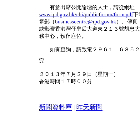
有意出席公開論壇的人士，請從網址
www.ipd.gov.hk/chi/publicforum/form.pdf
下
電郵（
businesscentre@ipd.gov.hk
）、傳真
或郵寄香港灣仔皇后大道東２１３號胡忠大
務中心，預留座位。
如有查詢，請致電２９６１ ６８５２
完
２０１３年７月２９日（星期一）
香港時間１７時００分
新聞資料庫
|
昨天新聞