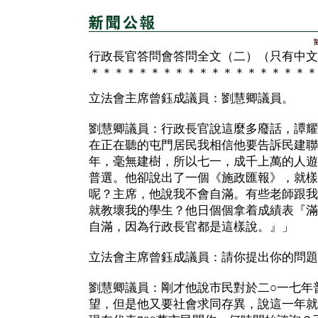
行政長官答問會答問全文（二）（只有中文
＊＊＊＊＊＊＊＊＊＊＊＊＊＊＊＊＊＊＊
立法會主席曾鈺成議員：劉慧卿議員。
劉慧卿議員：行政長官說這麼多廢話，譚耀
在正在聽的屯門居民我相信他要告訴民建聯
年，毫無建樹，所以七一，成千上萬的人遊
普選。他卻說出了一個《施政匯報》，就樣
呢？主席，他說我不會自滿。有些老師跟我
就教壞我的學生？他日個個拿着成績表『滿
自滿，因為行政長官都是這樣說。』」
立法會主席曾鈺成議員：請你提出你的問題
劉慧卿議員：剛才他說市民對於二○一七年
望，但是他又要社會求同存異，說這一年就