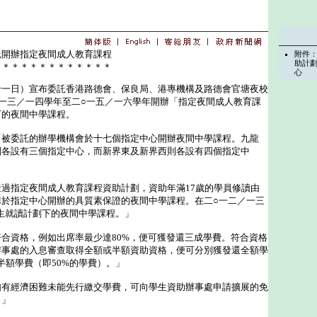
託開辦指定夜間成人教育課程
附件
助計
＊＊＊＊＊＊＊＊＊＊＊＊＊
心
日）宣布委託香港路德會、保良局、港專機構及路德會官塘夜校
一三／一四學年至二○一五／一六學年開辦「指定夜間成人教育課
下的夜間中學課程。
委託的辦學機構會於十七個指定中心開辦夜間中學課程。九龍
別各設有三個指定中心，而新界東及新界西則各設有四個指定中
指定夜間成人教育課程資助計劃，資助年滿17歲的學員修讀由
構於指定中心開辦的具質素保證的夜間中學課程。在二○一二／一三
名學生就讀計劃下的夜間中學課程。」
資格，例如出席率最少達80%，便可獲發還三成學費。符合資格
辦事處的入息審查取得全額或半額資助資格，便可分別獲發還全額學
半額學費（即50%的學費）。」
經濟困難未能先行繳交學費，可向學生資助辦事處申請擴展的免
。」