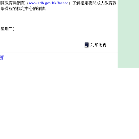
覽教育局網頁（
www.edb.gov.hk/faeaec
）了解指定夜間成人教育課
中學課程的指定中心的詳情。
（星期二）
聞