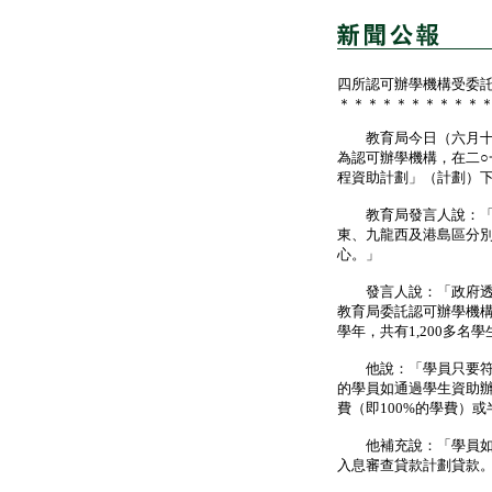
四所認可辦學機構受委
＊＊＊＊＊＊＊＊＊＊
教育局今日（六月十一
為認可辦學機構，在二○
程資助計劃」（計劃）
教育局發言人說：「被
東、九龍西及港島區分
心。」
發言人說：「政府透過
教育局委託認可辦學機
學年，共有1,200多
他說：「學員只要符合
的學員如通過學生資助
費（即100%的學費）或
他補充說：「學員如有
入息審查貸款計劃貸款