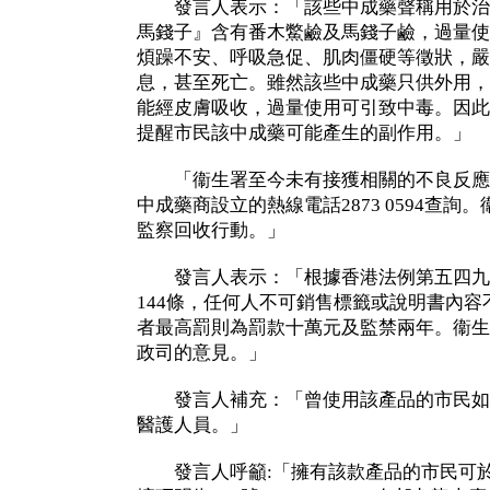
發言人表示：「該些中成藥聲稱用於治
馬錢子』含有番木鱉鹼及馬錢子鹼，過量使
煩躁不安、呼吸急促、肌肉僵硬等徵狀，嚴
息，甚至死亡。雖然該些中成藥只供外用，
能經皮膚吸收，過量使用可引致中毒。因此
提醒市民該中成藥可能產生的副作用。」
「衞生署至今未有接獲相關的不良反應
中成藥商設立的熱線電話2873 0594查
監察回收行動。」
發言人表示：「根據香港法例第五四九章
144條，任何人不可銷售標籤或說明書內
者最高罰則為罰款十萬元及監禁兩年。衞生
政司的意見。」
發言人補充：「曾使用該產品的市民如
醫護人員。」
發言人呼籲:「擁有該款產品的市民可於