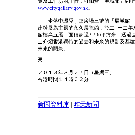
覽及工作坊的詳情，可瀏覽「展城館」網址
www.citygallery.gov.hk
。
坐落中環愛丁堡廣場三號的「展城館」
建發展為主題的永久展覽館，於二○一二年
館樓高五層，面積超過3 200平方米，透
士介紹香港獨特的過去和未來的規劃及基建
未來的願景。
完
２０１３年３月２７日（星期三）
香港時間１４時０２分
新聞資料庫
|
昨天新聞