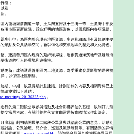
步行徑；
；以及
更新。
內龍塘衙前圍道一帶、土瓜灣五街及十三街一帶、土瓜灣中部及
合各項市區更新建議，營造鮮明的地區形象，以回應區內各項議題。
步行徑」為區內整合現有地區資源，串連和組織現有及規劃主要
色的景點及公共活動空間，藉以強化和突顯地區的歷史和文化特色。
」建議善用區內現有的延綿海岸線，逐步貫通海濱地帶及發展海
主要街道的行人路環境和連接性。
更新」建議透過善用區內土地資源，為受重建發展影響的居民提
選擇，以保留社區網絡。
期、中期，以及長期計劃建議。計劃初稿的內容及相關資料已上
詳情請瀏覽以下連結：
/kc_meetings_20130325.php
。
行的第二階段公眾參與活動及社會影響評估的基礎，以制訂九龍
案提交當局考慮，有關計劃的落實會由當局按實際情況作出決定。
底就計劃初稿開展第二階段公眾參與以諮詢公眾的意見，活動期
專題討論、公眾論壇、簡介會、巡迴及流動展覽等。有關活動的詳情
密切留意網頁：
www.kcrenewal.hk
。諮詢平台期望九龍城區各界及居