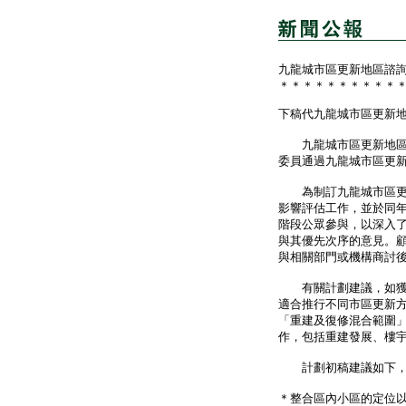
九龍城市區更新地區諮
＊＊＊＊＊＊＊＊＊＊
下稿代九龍城市區更新
九龍城市區更新地區諮
委員通過九龍城市區更
為制訂九龍城市區更新
影響評估工作，並於同
階段公眾參與，以深入
與其優先次序的意見。
與相關部門或機構商討
有關計劃建議，如獲當
適合推行不同市區更新
「重建及復修混合範圍
作，包括重建發展、樓
計劃初稿建議如下，藉
＊整合區內小區的定位