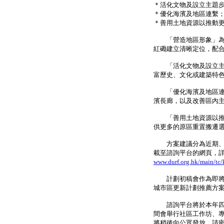
＊活化文物及設立主題
＊優化海濱及地區連繫
＊善用土地資源以推動
「營造地區形象」為區
紅磡建立清晰定位，配
「活化文物及設立主題
富歷史、文化或建築特
「優化海濱及地區連繫
濱長廊，以及改善區內
「善用土地資源以推動
供更多的原區重置搬遷
方案建議分為近期、短
載至諮詢平台的網頁，
www.durf.org.hk/main/tc
計劃初稿會作為即將進
城市區更新計劃推薦方
諮詢平台將於本年四月
間會舉行社區工作坊、
將稍後向公眾發放。請