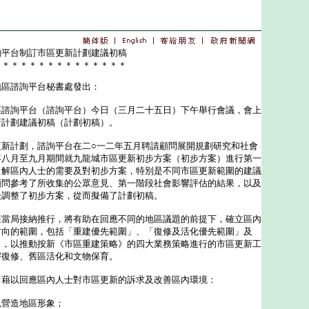
詢平台制訂市區更新計劃建議初稿
＊＊＊＊＊＊＊＊＊＊＊＊＊＊＊
地區諮詢平台秘書處發出：
詢平台（諮詢平台）今日（三月二十五日）下午舉行會議，會上
新計劃建議初稿（計劃初稿）。
計劃，諮詢平台在二○一二年五月聘請顧問展開規劃研究和社會
年八月至九月期間就九龍城市區更新初步方案（初步方案）進行第一
了解區內人士的需要及對初步方案，特別是不同市區更新範圍的建議
顧問參考了所收集的公眾意見、第一階段社會影響評估的結果，以及
後調整了初步方案，從而擬備了計劃初稿。
局接納推行，將有助在回應不同的地區議題的前提下，確立區內
方向的範圍，包括「重建優先範圍」、「復修及活化優先範圍」及
」，以推動按新《市區重建策略》的四大業務策略進行的市區更新工
宇復修、舊區活化和文物保育。
以回應區內人士對市區更新的訴求及改善區內環境：
以營造地區形象；