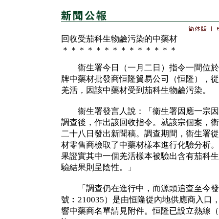
回收受茄科生物鹼污染的中藥材
＊＊＊＊＊＊＊＊＊＊＊＊＊＊
衞生署今日（一月二日）指令一間位於上
牌中藥材批發商恒隆貿易公司（恒隆），從
羌活，因該中藥材受到茄科生物鹼污染。
衞生署發言人說：「衞生署因應一宗因
調查後，作出該回收指令。就該宗個案，衞
二十八日發出新聞稿。調查期間，衞生署從
材零售商檢取了中藥材樣本進行化驗分析。
果證實其中一個羌活樣本被驗出含有茄科生
驗結果則呈陰性。」
「調查仍在進行中，而源頭追查至今發
號︰210035）是由恒隆從內地供應商入
響中藥商名單請見附件。恒隆已設立熱線（25