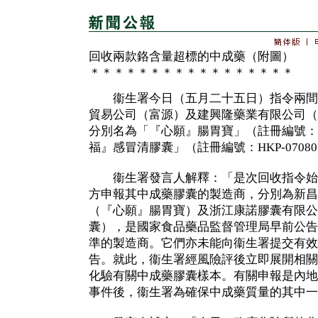
回收兩款鉻含量超標的中成藥（附圖）
＊＊＊＊＊＊＊＊＊＊＊＊＊＊＊＊＊
衞生署今日（五月二十五日）指令兩間
貿易公司（富源）及建興隆藥業有限公司（
分別名為「『心願』腸胃寶」（註冊編號：HK
福』感冒清膠囊」（註冊編號：HKP-0708
衞生署發言人解釋：「是次回收指令始
方申報其中成藥膠囊的製造商，分別為新昌
（『心願』腸胃寶）及浙江康諾膠囊有限公
囊），是國家食品藥品監督管理局早前公告
準的製造商。它們亦未能向衞生署提交有效
告。就此，衞生署經風險評後立即展開相關
化驗有關中成藥膠囊樣本。有關申報是內地
事件後，衞生署為確保中成藥質量的其中一