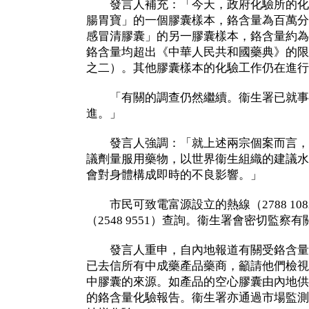
發言人補充：「今天，政府化驗所的化
腸胃寶」的一個膠囊樣本，鉻含量為百萬分
感冒清膠囊」的另一膠囊樣本，鉻含量約為
鉻含量均超出《中華人民共和國藥典》的限
之二）。其他膠囊樣本的化驗工作仍在進行
「有關的調查仍然繼續。衞生署已就事
進。」
發言人強調：「就上述兩宗個案而言，
議劑量服用藥物，以世界衞生組織的建議水
會對身體構成即時的不良影響。」
市民可致電富源設立的熱線（2788 10
（2548 9551）查詢。衞生署會密切監察
發言人重申，自內地報道有關受鉻含量
已去信所有中成藥產品藥商，籲請他們檢視
中膠囊的來源。如產品的空心膠囊由內地供
的鉻含量化驗報告。衞生署亦通過市場監測