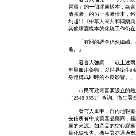
胃寶」的一個膠囊樣本，鉻含
清膠囊」的另一膠囊樣本，鉻
均超出《中華人民共和國藥典
其他膠囊樣本的化驗工作仍在
「有關的調查仍然繼續。衞
進。」
發言人強調：「就上述兩宗
劑量服用藥物，以世界衞生組
身體構成即時的不良影響。」
市民可致電富源設立的熱線（2
（2548 9551）查詢。衞
發言人重申，自內地報道有
去信所有中成藥產品藥商，籲
囊的來源。如產品的空心膠囊
量化驗報告。衞生署亦通過市