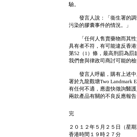
驗。
發言人說：「衞生署的調查
污染的膠囊事件的情況。」
「任何人售賣藥物而其性質
具有者不符，有可能違反香港
第52（1）條，最高刑罰為
我們會與律政司商討可能的
發言人呼籲，購有上述中成
署於九龍觀塘Two Landma
有任何不適，應盡快徵詢醫護
兩款產品有關的不良反應報告
完
２０１２年５月２５日（星期
香港時間１９時２７分