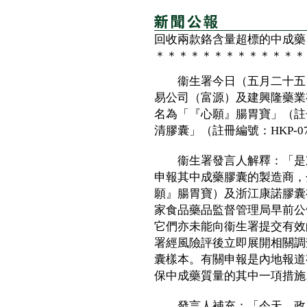
回收兩款鉻含量超標的中成藥
＊＊＊＊＊＊＊＊＊＊＊＊＊
衞生署今日（五月二十五日
易公司（富源）及建興隆藥業
名為「『心願』腸胃寶」（註冊
清膠囊」（註冊編號：HKP-0
衞生署發言人解釋：「是次
申報其中成藥膠囊的製造商，
願』腸胃寶）及浙江康諾膠囊
家食品藥品監督管理局早前公
它們亦未能向衞生署提交有效
署經風險評後立即展開相關調
囊樣本。有關申報是內地報道
保中成藥質量的其中一項措施
發言人補充：「今天，政府