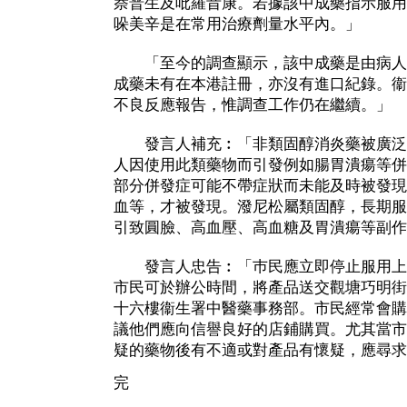
萘普生及吡羅昔康。若據該中成藥指示服用
哚美辛是在常用治療劑量水平內。」
「至今的調查顯示，該中成藥是由病人
成藥未有在本港註冊，亦沒有進口紀錄。衞
不良反應報告，惟調查工作仍在繼續。」
發言人補充︰「非類固醇消炎藥被廣泛
人因使用此類藥物而引發例如腸胃潰瘍等併
部分併發症可能不帶症狀而未能及時被發現
血等，才被發現。潑尼松屬類固醇，長期服
引致圓臉、高血壓、高血糖及胃潰瘍等副作
發言人忠告︰「巿民應立即停止服用上
市民可於辦公時間，將產品送交觀塘巧明街100號Tw
十六樓衞生署中醫藥事務部。市民經常會購
議他們應向信譽良好的店鋪購買。尤其當市
疑的藥物後有不適或對產品有懷疑，應尋求
完