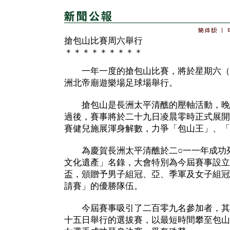
搶包山比賽周六舉行
＊＊＊＊＊＊＊＊＊
一年一度的搶包山比賽，將於星期六（
洲北帝廟遊樂場足球場舉行。
搶包山是長洲太平清醮的壓軸活動，晚
過後，賽事將於二十九日凌晨零時正式展開
賽健兒施展渾身解數，力爭「包山王」、「
為慶賀長洲太平清醮於二○一一年成功列
文化遺產」名錄，大會特別為今屆賽事設立
盃，頒贈予男子組冠、亞、季軍及女子組冠
請賽」的優勝隊伍。
今屆賽事吸引了二百零九名參加者，其
十五日舉行的選拔賽，以最短時間攀至包山