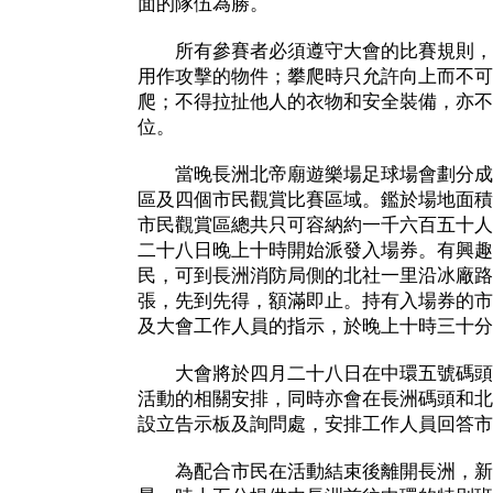
面的隊伍為勝。
所有參賽者必須遵守大會的比賽規則，
用作攻擊的物件；攀爬時只允許向上而不可
爬；不得拉扯他人的衣物和安全裝備，亦不
位。
當晚長洲北帝廟遊樂場足球場會劃分成
區及四個市民觀賞比賽區域。鑑於場地面積
市民觀賞區總共只可容納約一千六百五十人
二十八日晚上十時開始派發入場券。有興趣
民，可到長洲消防局側的北社一里沿冰廠路
張，先到先得，額滿即止。持有入場券的市
及大會工作人員的指示，於晚上十時三十分
大會將於四月二十八日在中環五號碼頭
活動的相關安排，同時亦會在長洲碼頭和北
設立告示板及詢問處，安排工作人員回答市
為配合市民在活動結束後離開長洲，新