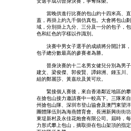
女選手成功晉身決賽，爭奪殊榮。
當晚供進行比賽的包山約十四米高、直
蓋，再掛上約九千個仿真包。大會將包山劃
域，分別掛上九分、三分及一分的包子，包
色和紅色的字樣以作識別。
決賽中男女子選手的成績將分開計算，
包子總分數最高的參賽者為勝。
晉身決賽的十二名男女健兒分別為男子
建文、梁俊傑、郭俊賢、譚錦洲、鍾玉川、
組的鄭麗莎、黃嘉欣及黃可欣。
緊接個人賽後，來自香港鄰近地區的攀
在搶包山接力邀請賽中一較高下。三隊來自
州搶包山隊、深圳市登山協會及澳門東望洋
團體隊伍則為海燕體育會、長洲新興街街坊
東堤新村及永佳花炮會有限公司。屆時，每
力形式攀上包山，摘取掛在包山架頂的指定