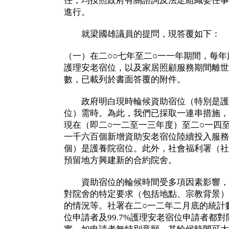
任，均按照政府有關諮詢及法定組織委任事
進行。
就梁國雄議員的提問，現答覆如下：
（一）在二○○七年至二○一一年期間，每
護理安老宿位，以及家居照顧服務期間離世
數，已載列於書面答覆的附件。
政府明白現時輪候資助宿位（特別是護
位）需時。為此，我們已採取一連串措施，
現在（即二○一二至一三年度）至二○一四
一千六百個新增資助安老宿位陸續投入服務
個）是護養院宿位。此外，社會福利署（社
預留地方興建新的合約院舍。
資助宿位的輪候時間受多項因素影響，
對院舍的特定要求（包括地點、宗教背景）
的情況等。社署在二○一二年二月底的統計
位申請者及99.7%護理安老宿位申請者都