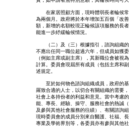
實，如申請者無特別意願，其輪候時間可大
在家居照顧方面，現時體弱長者輪候常
為兩個月。政府將於本年增加五百個「改善
額，新增的名額較現正輪候該項服務的長者
能進一步紓緩輪候情況。
（二）及（三）根據指引，諮詢組織的
不應出任同一職位超過六年，但成員如獲委
（例如主席或副主席），其新職位會被視為
計算。委員會現屆所有成員（包括主席和副
述規定。
至於如何物色諮詢組織成員，政府的基
羅致合適的人士，以切合有關組織的需要，
社會上各持份者的利益和意見。當中考慮的
能、專長、經驗、操守、服務社會的熱誠（
及參與其他社會服務的往績）、有關諮詢組
現時委員會的成員分別來自醫護、社福、長
專業及學術界別等，各委員亦有參與其他社