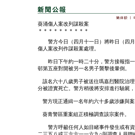
葵涌傷人案改列謀殺案
＊＊＊＊＊＊＊＊＊＊
警方今日（四月十一日）將昨日（四月
傷人案改列作謀殺案處理。
昨日下午約一時二十分，警方接報指一
邨第五座對開被另一名男子襲擊後暈倒。
該名六十八歲男子被送往瑪嘉烈醫院治理
分被證實死亡。警方稍後將安排進行驗屍，
警方現正通緝一名年約六十多歲涉嫌與案
葵青警區重案組正積極調查該宗案件。
警方呼籲任何人如目睹事件發生或有資
二三五八或三六六一一六九○與調查人員聯