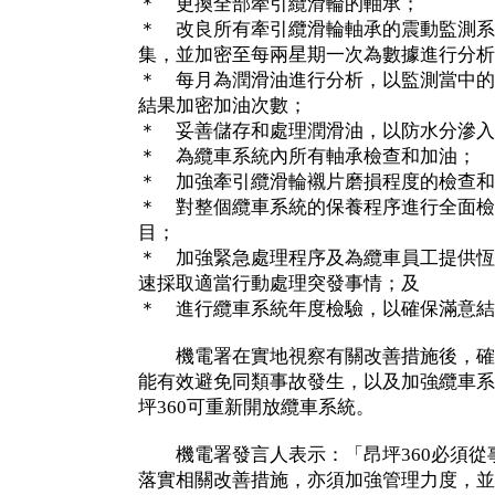
＊ 更換全部牽引纜滑輪的軸承；
＊ 改良所有牽引纜滑輪軸承的震動監測系
集，並加密至每兩星期一次為數據進行分析
＊ 每月為潤滑油進行分析，以監測當中的
結果加密加油次數；
＊ 妥善儲存和處理潤滑油，以防水分滲入
＊ 為纜車系統內所有軸承檢查和加油；
＊ 加強牽引纜滑輪襯片磨損程度的檢查和
＊ 對整個纜車系統的保養程序進行全面檢
目；
＊ 加強緊急處理程序及為纜車員工提供恆
速採取適當行動處理突發事情；及
＊ 進行纜車系統年度檢驗，以確保滿意結
機電署在實地視察有關改善措施後，確
能有效避免同類事故發生，以及加強纜車系
坪360可重新開放纜車系統。
機電署發言人表示：「昂坪360必須從
落實相關改善措施，亦須加強管理力度，並