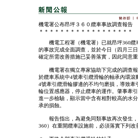
機電署公布昂坪３６０纜車事故調查報告
＊＊＊＊＊＊＊＊＊＊＊＊＊＊＊＊＊＊
機電工程署（機電署）已就昂坪360纜
的事故完成全面調查，並於今日（四月三日
確定所需改善措施已妥善落實，因此同意重
機電署在獨立專家協助下完成的調查報
於纜車系統中4號牽引纜滑輪的軸承內環滾
4號牽引纜滑輪膠邊的不均勻磨損，導致牽
輪位置感應器，停止纜車的運作。肇事牽引
進一步檢驗，顯示當中含有相對較高的水分
承的損蝕。
報告指出，為避免同類事故再次發生，昂
360）在重開纜車設施前，必須落實下列改