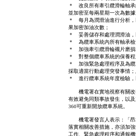
＊ 改良所有牽引纜滑輪軸承
並加密至每兩星期一次為數據
＊ 每月為潤滑油進行分析，
果加密加油次數；
＊ 妥善儲存和處理潤滑油，
＊ 為纜車系統內所有軸承檢
＊ 加強牽引纜滑輪襯片磨損
＊ 對整個纜車系統的保養程
＊ 加強緊急處理程序及為纜
採取適當行動處理突發事情；
＊ 進行纜車系統年度檢驗，
機電署在實地視察有關改善
有效避免同類事故發生，以及
360可重新開放纜車系統。
機電署發言人表示：「昂坪
落實相關改善措施，亦須加強
工作、緊急處理程序和通報機