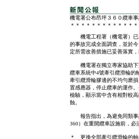
機電署公布昂坪３６０纜車事
＊＊＊＊＊＊＊＊＊＊＊＊＊
機電工程署（機電署）已就
的事故完成全面調查，並於今
定所需改善措施已妥善落實，
機電署在獨立專家協助下完
纜車系統中4號牽引纜滑輪的
牽引纜滑輪膠邊的不均勻磨損
置感應器，停止纜車的運作。
檢驗，顯示當中含有相對較高
蝕。
報告指出，為避免同類事故
360）在重開纜車設施前，
＊ 更換全部牽引纜滑輪的軸