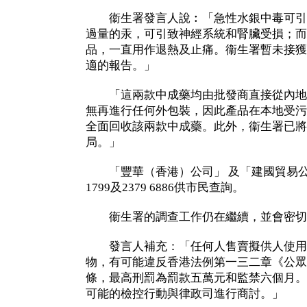
衞生署發言人說︰「急性水銀中毒可引
過量的汞，可引致神經系統和腎臟受損；而
品，一直用作退熱及止痛。衞生署暫未接獲
適的報告。」
「這兩款中成藥均由批發商直接從內地
無再進行任何外包裝，因此產品在本地受污
全面回收該兩款中成藥。此外，衞生署已將
局。」
「豐華（香港）公司」 及「建國貿易公司
1799及2379 6886供市民查詢。
衞生署的調查工作仍在繼續，並會密切
發言人補充：「任何人售賣擬供人使用
物，有可能違反香港法例第一三二章《公眾
條，最高刑罰為罰款五萬元和監禁六個月。
可能的檢控行動與律政司進行商討。」