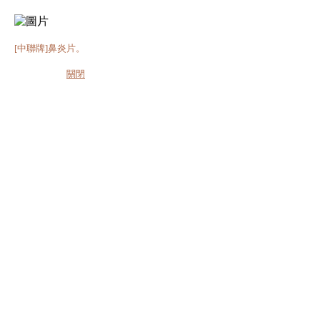
[中聯牌]鼻炎片。
關閉