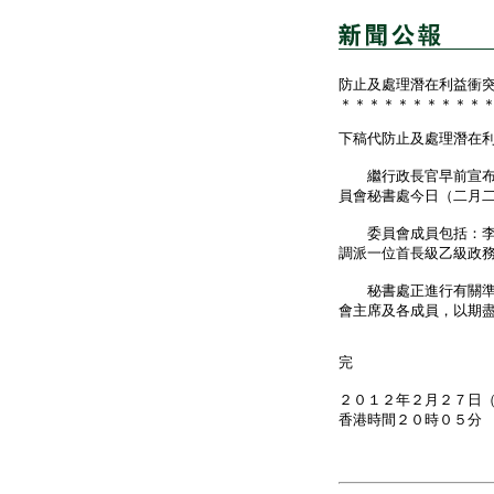
防止及處理潛在利益衝
＊＊＊＊＊＊＊＊＊＊
下稿代防止及處理潛在
繼行政長官早前宣布成
員會秘書處今日（二月
委員會成員包括：李國
調派一位首長級乙級政
秘書處正進行有關準備
會主席及各成員，以期
完
２０１２年２月２７日
香港時間２０時０５分