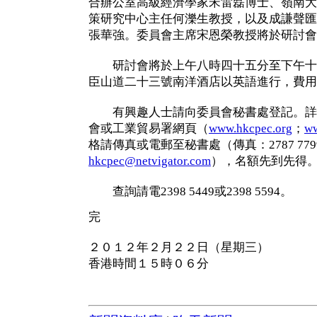
合辦公室高級經濟學家宋雷磊博士、嶺南大
策研究中心主任何濼生教授，以及成謙聲匯
張華強。委員會主席宋恩榮教授將於研討會
研討會將於上午八時四十五分至下午十
臣山道二十三號南洋酒店以英語進行，費用
有興趣人士請向委員會秘書處登記。詳
會或工業貿易署網頁（
www.hkcpec.org
；
ww
格請傳真或電郵至秘書處（傳真：2787 7799
hkcpec@netvigator.com
），名額先到先得
查詢請電2398 5449或2398 5594。
完
２０１２年２月２２日（星期三）
香港時間１５時０６分