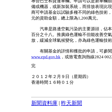
專營巴士和貨運車輛。申請可以是新車輛類
備或機器，或新加裝系統，而排放表現比現
商可申請基金以試驗多種不同的綠色技術，
元的資助金額，總上限為1,200萬元。
汽車是路邊空氣污染的主要源頭，佔本
百分之十八。推廣綠色運輸不但能改善空氣
放，緩減全球氣候變化，亦為綠色運輸技術
有關基金的詳情和獲批的申請，可參閱
www.epd.gov.hk
，或致電查詢熱線2824 002
完
２０１２年２月９日（星期四）
香港時間１６時０１分
新聞資料庫
|
昨天新聞