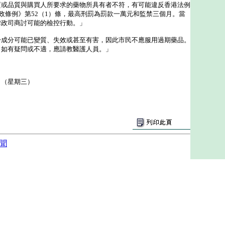
質或品質與購買人所要求的藥物所具有者不符，有可能違反香港法例
市政條例》第52（1）條，最高刑罰為罰款一萬元和監禁三個月。當
律政司商討可能的檢控行動。」
分可能已變質、失效或甚至有害，因此市民不應服用過期藥品。
，如有疑問或不適，應請教醫護人員。」
日（星期三）
聞