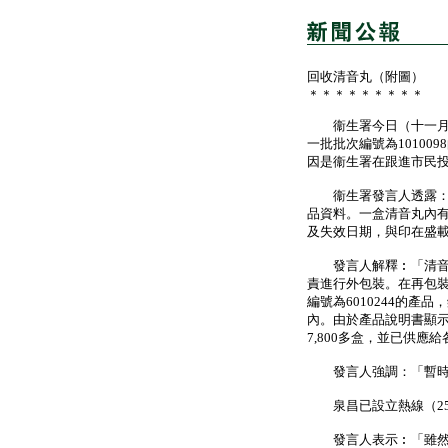
回收清音丸（附圖）
＊＊＊＊＊＊＊＊＊
衞生署今日（十一月三
一批批次編號為10100
因是衞生署在跟進市民
衞生署發言人透露：「
品資料。一盒清音丸內有
及失效日期，與印在盛
發言人解釋︰「清音丸
責進行外包裝。在再包裝
編號為6010244的產品
內。由於產品說明書顯
7,800多盒，並已供應
發言人強調：「暫時未
泉昌已設立熱線（254
發言人表示︰「雖然衞