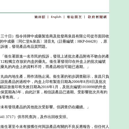
十日）指令持牌中成藥製造商及批發商泉昌有限公司從市面回收
98的中成藥〔同仁堂&泉昌〕清音丸（註冊編號：HKP-04428），原
投訴後，發現產品有品質問題。
衞生署跟進一名市民的投訴，發現上述批次產品附有不吻合的產
12粒獨立存放於內盒的藥丸。衞生署發現印在外盒上的批次編號
載藥丸的內盒上的資料不符，而產品相信可能已過期。」
由內地生產，用作清熱止渴。衞生署的初步調查顯示，泉昌只負
該批產品的過程中，內盒上印有製造日期為2006年8月8日及批次
，錯誤放進印有失效日期為2016年1月，及批次編號1010098的外盒
示保質期為5年，由此計算，相信該產品已過期。受影響批次共有約
給各零售商。」
有發現產品的其他批次受影響。但調查仍在繼續。」
1 3717）供市民查詢，及作出回收安排。
生署至今未有接獲任何與該產品有關的不良反應報告，但任何人