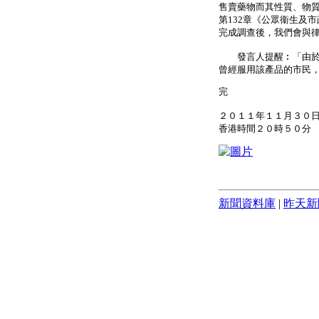
售賣藥物而其性質、物
第132章《公眾衞生及
完成調查後，我們會與
發言人提醒︰「由於成
曾經服用該產品的市民
完
２０１１年１１月３０
香港時間２０時５０分
新聞資料庫
|
昨天新