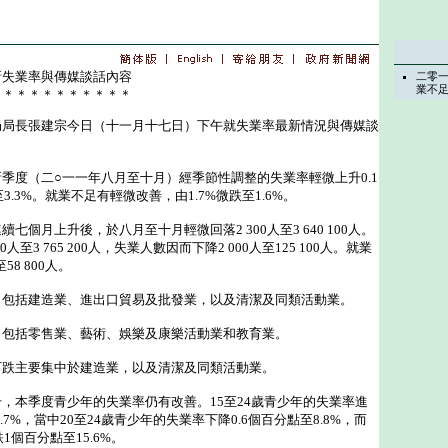
新失業率與傳媒談話內容
二零
業不
＊＊＊＊＊＊＊＊＊＊＊
長張建宗今日（十一月十七日）下午就失業率最新情況與傳媒談
：
季度（二○一一年八月至十月）經季節性調整的失業率輕微上升0.1
3.3%。就業不足有輕微改善，由1.7%微跌至1.6%。
月上升後，於八月至十月輕微回落2 300人至3 640 100人。
人至3 765 200人，失業人數因而下降2 000人至125 100人。就業
58 800人。
括建造業、進出口貿易及批發業，以及清潔及同類活動業。
括零售業、藝術、娛樂及康樂活動業和教育業。
主要集中於建造業，以及清潔及同類活動業。
本季度青少年的失業率仍有改善。15至24歲青少年的失業率進
.7%，當中20至24歲青少年的失業率下降0.6個百分點至8.8%，而
1個百分點至15.6%。