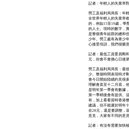
記者：年輕人的失業率
勞工及福利局局長：年
全世界年輕人的失業率
的，例如15至19歲，
的人士。現時的數字，實際
是整個青年組群的總和也只是
少年。勞工處有為青少
心接受培訓，我們很樂
記者：最低工資委員剛和
元，你會不會擔心日後
勞工及福利局局長：最
少。整個時間表現時才
會今日開始陸續約見很
理解會直至十二月底，
是明年第一季會有數據
第一季稍後會有提供。
有，加上看看當時香港
建議，但不能遲於明年
在28元，還是要調整，
意見，大家有不同的意
記者：有沒有需要加快