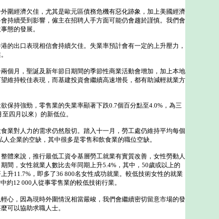
圍經濟欠佳，尤其是歐元區債務危機有惡化跡象，加上美國經濟
料會持續受到影響，僱主在招聘人手方面可能仍會趨於謹慎。我們會
意事態的發展。
的出口表現相信會持續欠佳。失業率預計會有一定的上升壓力，
業。
個月，聖誕及新年節日期間的季節性商業活動會增加，加上本地
可望維持較佳表現，而基建投資會繼續高速增長，都有助減輕就業方
持強勁，零售業的失業率顯著下跌0.7個百分點至4.0%，為三
月至四月以來）的新低位。
業對人力的需求仍然殷切。踏入十一月，勞工處仍維持平均每個
0個私人企業的空缺，其中很多是零售和飲食業的職位空缺。
體來說，推行最低工資令基層勞工就業有實質改善，女性勞動人
期間，女性就業人數比去年同期上升5.4%，其中，50歲或以上的
升11.7%，即多了36 800名女性成功就業。較低技術女性的就業
當中約12 000人從事零售業的較低技術行業。
心，因為現時外圍情況相當嚴峻，我們會繼續密切留意市場的發
甚麼可以協助求職人士。