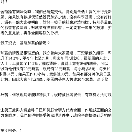
可能？
法會辯論有關法例時，我們已清楚交代。特別是最低工資的推行是新
依歸。如果沒有數據便貿然說要加多少錢，沒有科學基礎，沒有好好
受。還有一點大家要明白，對於一籃子的社會經濟指標，特別是最低
場的影響有多深遠，對就業有沒有影響，一定要有一連串的數據，委
份者的意見後，再作全面客觀的分析。
最低工資後，基層加薪的情況？
層加薪的情況是很理想的。我亦曾向大家講過，工資最低的組群，即
升了14.2%，即今年七至九月，與去年同期比較，最基層的人士，
人士，工資加了14.2%，撇除通脹，實質上亦有6%的增長。可以
以前他們只有20元時薪，現時有28元時薪，每小時多8元，每天如
多賺64元，如果工作10小時，就多賺80元。如果有部分將休息日及
此數。因此大家可以想像，基層的受惠人數達20至30萬。這明顯
。
批外勞，但護理院未能聘請員工，現時被社署警告，有沒有方法可以
實上勞工處與入境處昨日已和勞顧會勞方代表會面，作坦誠正面的交
處方會跟進，我們希望盡快妥善處理這件事，讓院舍盡快得到足夠的
的英文部分。）