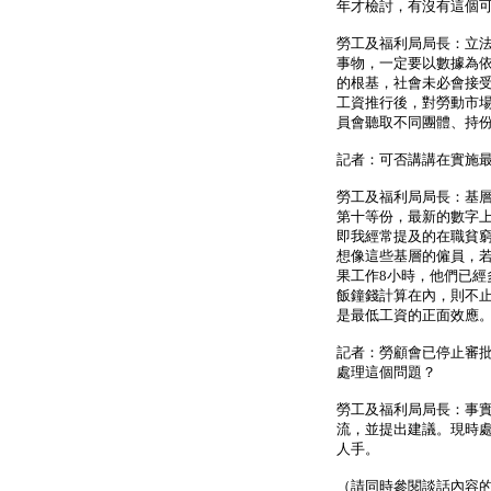
年才檢討，有沒有這個
勞工及福利局局長：立
事物，一定要以數據為
的根基，社會未必會接
工資推行後，對勞動市
員會聽取不同團體、持
記者：可否講講在實施
勞工及福利局局長：基
第十等份，最新的數字上
即我經常提及的在職貧窮
想像這些基層的僱員，若
果工作8小時，他們已經
飯鐘錢計算在內，則不止
是最低工資的正面效應
記者：勞顧會已停止審
處理這個問題？
勞工及福利局局長：事
流，並提出建議。現時
人手。
（請同時參閱談話內容