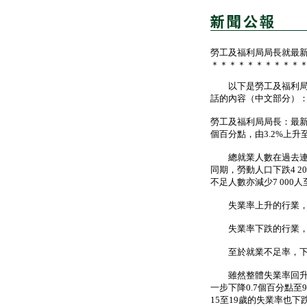
勞工及福利局局長就最
＊＊＊＊＊＊＊＊＊＊
以下是勞工及福利局局
話的內容（中文部分）
勞工及福利局局長：最新
個百分點，由3.2%上升至
總就業人數在過去連續七個
同期，勞動人口下跌4 200
不足人數亦減少7 000人至
失業率上升的行業，包
失業率下跌的行業，包
至於就業不足率，下跌
雖然整體失業率回升，
一步下降0.7個百分點至9
15至19歲的失業率也下跌