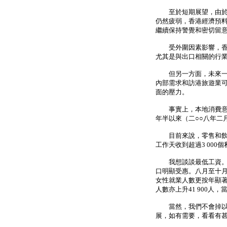
至於短期展望，由於外
仍然疲弱，香港經濟預
繼續保持警覺和密切留
受外圍因素影響，香港
尤其是與出口相關的行
但另一方面，未來一兩
內部需求和訪港旅遊業
面的壓力。
事實上，本地消費意欲保
年半以來（二○○八年二
目前來說，零售和飲食
工作天收到超過3 00
我想談談最低工資。整
口明顯受惠。八月至十月
女性就業人數更按年顯著上
人數亦上升41 900人，
當然，我們不會掉以輕
展，如有需要，看看有