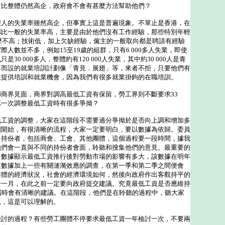
對比整體仍然高企，政府會不會有甚麼方法幫助他們？
輕人的失業率雖然高企，但事實上這是普遍現象。不單止是香港，在
都比一般的失業率高，主要是由於他們沒有工作經驗，那些特別年輕
學歷不高；技術低，加上欠缺經驗，僱主的一般取向都是聘請有經驗
人數並不多，例如15至19歲的組群，只有6 000多人失業，即使
30 000多人，整體約有120 000人失業，其中約30 000人是青
年而設的就業培訓計劃像「青見．展翅」等，來者不拒，只要他們有
意提供培訓和就業機會，因為我們有很多就業掛鉤的在職培訓。
商界見面，商界對調高最低工資有保留，勞工界則不斷要求33
第一次調整最低工資時有很多爭拗？
低工資的調整，大家在這階段不需要過分爭拗於是否向上調和增加多
剛開始，有很清晰的流程，大家一定要明白，要以數據為依歸。委員
多持份者，包括商會、工會、其他團體，這個過程要一段時間，據我
他們會一直與不同的持份者會面，聆聽和搜集他們的意見。最重要的
，數據顯示最低工資推行後對勞動市場的影響有多大，該數據在明年
這數據加上一些有關漣漪效應的調查，在第一季和第二季之間便會
整體的經濟狀況，社會的經濟環境如何，然後向政府作出客觀持平的
十一月，在此之前一定要向政府提交建議。究竟最低工資是否應維持
屆時會有清晰的建議。在這階段，他們是在聆聽的過程中，聽大家
見，這是可以理解的。
檢討的過程？有些勞工團體不停要求最低工資一年檢討一次，不要兩