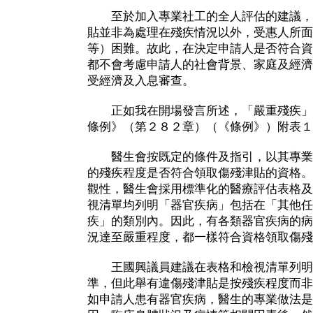
至於加入專業社工的全人評估的建議，
貼並非為處理在殘疾情況以外，受惠人所面
等）困難。故此，在決定申請人是否符合資
都不會考慮申請人的社會背景、家庭及經濟
受經濟及入息審查。
正如我在開場發言所述，「嚴重殘疾」
條例》（第２８２章）（《條例》）附表１
醫生會按既定的條件及指引，以其專業
的殘疾程度是否符合領取傷殘津貼的資格。
觀性，醫生會採用標準化的醫療評估表格及
視清單均列明「器官疾病」包括在「其他任
疾」的類別內。因此，有各類器官疾病的病
況達至嚴重程度，都一樣符合資格領取傷殘
王國興議員建議在表格和檢視清單列明
準，但此舉有違傷殘津貼是按殘疾程度而非
如申請人患有器官疾病，醫生的專業做法是