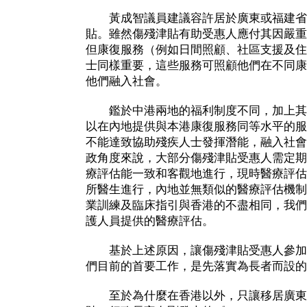
黃成智議員建議容許居於廣東或福建省
貼。雖然傷殘津貼有助受惠人應付其因嚴重
但康復服務（例如日間照顧、社區支援及住
士同樣重要，這些服務可照顧他們在不同康
他們融入社會。
鑑於中港兩地的福利制度不同，加上其
以在內地提供與本港康復服務同等水平的服
不能達致協助殘疾人士發揮潛能，融入社會
政角度來說，大部分傷殘津貼受惠人需定期
療評估能一致和客觀地進行，現時醫療評估
所醫生進行，內地並無類似的醫療評估機制
業訓練及臨床指引與香港的不盡相同，我們
護人員提供的醫療評估。
基於上述原因，讓傷殘津貼受惠人參加
們目前的首要工作，是先落實為長者而設的
至於為什麼在香港以外，只讓移居廣東