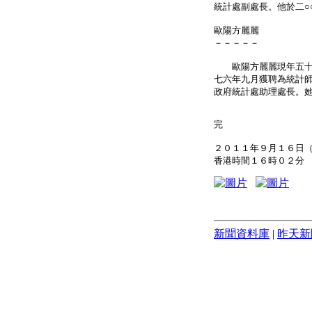
統計處副處長。他於二○
歐陽方麗麗
－－－－－
歐陽方麗麗現年五十七
七六年九月獲聘為統計
政府統計處助理處長。她
完
２０１１年９月１６日
香港時間１６時０２分
新聞資料庫
|
昨天新