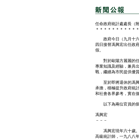
任命政府統計處處長（
＊＊＊＊＊＊＊＊＊＊
政府今日（九月十六日
四日接替馮興宏出任政
假。
對於歐陽方麗麗的任命
專業知識及經驗，兼具
戰，繼續為市民提供優
至於即將退休的馮興宏
承擔，積極提升政府統
和社會各界參考，實在
以下為兩位官員的個
馮興宏
－－－
馮興宏現年六十歲。他
高級統計師，一九八八