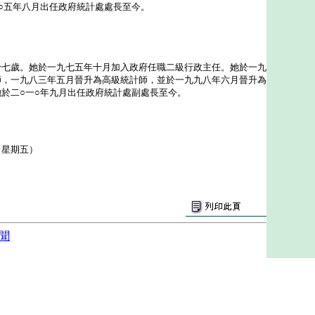
○五年八月出任政府統計處處長至今。
歲。她於一九七五年十月加入政府任職二級行政主任。她於一九
師，一九八三年五月晉升為高級統計師，並於一九九八年六月晉升為
於二○一○年九月出任政府統計處副處長至今。
（星期五）
聞