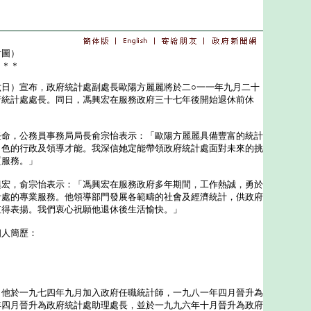
附圖）
＊＊＊
）宣布，政府統計處副處長歐陽方麗麗將於二○一一年九月二十
府統計處處長。同日，馮興宏在服務政府三十七年後開始退休前休
，公務員事務局局長俞宗怡表示：「歐陽方麗麗具備豐富的統計
出色的行政及領導才能。我深信她定能帶領政府統計處面對未來的挑
質服務。」
，俞宗怡表示：「馮興宏在服務政府多年期間，工作熱誠，勇於
計處的專業服務。他領導部門發展各範疇的社會及經濟統計，供政府
值得表揚。我們衷心祝願他退休後生活愉快。」
人簡歷：
於一九七四年九月加入政府任職統計師，一九八一年四月晉升為
年四月晉升為政府統計處助理處長，並於一九九六年十月晉升為政府