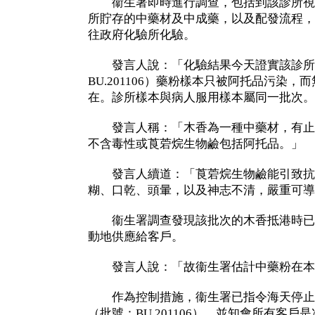
衞生署即時進行調查，包括到該診所視
所貯存的中藥材及中成藥，以及配發流程，
往政府化驗所化驗。
發言人說：「化驗結果今天證實該診所
BU.201106）藥粉樣本只被阿托品污染
在。診所樣本與病人服用樣本屬同一批次。
發言人稱：「木香為一種中藥材，有止
不含毒性或莨菪烷生物鹼包括阿托品。」
發言人續道：「莨菪烷生物鹼能引致抗
糊、口乾、頭暈，以及神志不清，嚴重可導
衞生署調查發現該批次的木香抵港時已
動地供應給客戶。
發言人說：「故衞生署估計中藥粉在本
作為控制措施，衞生署已指令海天停止
（批號：BU.201106），並知會所有客