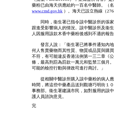
藥粉已由海天供應給約一百名中醫師。（名
www.cmd.gov.hk
）。海天已設立熱線（2764
同時，衞生署已指令該中醫診所的張家
跟進受影響病人的情況。該中醫診所及衞生
人因服用該款木香中藥粉後感到不適的報告
發言人說：「衞生署已將事件通知內地
何人售賣藥物而其性質、物質或品質與購買
不符，有可能違反香港法例第一三二章《公
條，最高刑罰為罰款一萬元和監禁三個月。
可能的檢控行動與律政司進行商討。」
從相關中醫診所購入該中藥粉的病人應
時間，將這些中藥產品送到觀塘巧明街１０
事務部。衞生署建議市民，如對服用的該中
護人員諮詢意見。
完