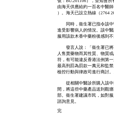
號：BU.201106），並
由海天供應給約一百名中醫師。（名
）。海天已設立熱線（2764 
同時，衞生署已指令該中醫
進受影響病人的情況。該中醫
服用該款木香中藥粉後感到不
發言人說：「衞生署已將事
人售賣藥物而其性質、物質或
符，有可能違反香港法例第一
最高刑罰為罰款一萬元和監禁
檢控行動與律政司進行商討。
從相關中醫診所購入該中藥
間，將這些中藥產品送到觀塘
部。衞生署建議市民，如對服
諮詢意見。
完