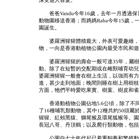
深受遊人喜愛。
爸爸Vandu今年16歲，去年一月透過
動物園移送香港；而媽媽Raba今年15歲
園誕生。
婆羅洲猩猩體積龐大，外表可愛趣緻，
物，一向是香港動植物公園內最受市民和遊
婆羅洲猩猩的壽命一般可達35年，屬樹
動。除了在短暫的交配期或在雌獸哺育幼兒
婆羅洲猩猩一般會在樹上生活，以強而有力
進，甚少走到地面；晚間則睡在樹上用樹枝
方面，牠們平時愛吃果實、樹葉、樹皮和
香港動植物公園佔地5.6公頃，除了不
了16種哺乳類動物，其中12種共約50頭
猩猩、紅頰黑猿、獅尾猴及環尾狐猴等。園
長冠八哥、丹頂鶴；以及爬行類動物，包括
公園自七十年代起已着重飼養和繁殖動