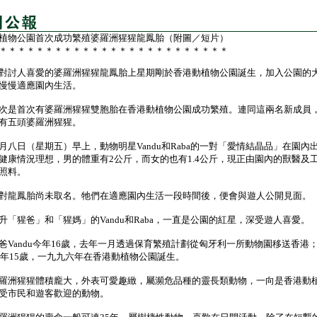
植物公園首次成功繁殖婆羅洲猩猩龍鳳胎（附圖／短片）
＊＊＊＊＊＊＊＊＊＊＊＊＊＊＊＊＊＊＊＊＊＊＊＊＊
討人喜愛的婆羅洲猩猩龍鳳胎上星期剛於香港動植物公園誕生，加入公園的
慢慢適應園內生活。
是首次有婆羅洲猩猩雙胞胎在香港動植物公園成功繁殖。連同這兩名新成員
有五頭婆羅洲猩猩。
日（星期五）早上，動物明星Vandu和Raba的一對「愛情結晶品」在園內
健康情況理想，男的體重有2公斤，而女的也有1.4公斤，現正由園內的獸醫及
照料。
龍鳳胎尚未取名。牠們在適應園內生活一段時間後，便會與遊人公開見面。
猩爸」和「猩媽」的Vandu和Raba，一直是公園的紅星，深受遊人喜愛。
andu今年16歲，去年一月透過保育繁殖計劃從匈牙利一所動物園移送香港
a今年15歲，一九九六年在香港動植物公園誕生。
洲猩猩體積龐大，外表可愛趣緻，屬瀕危品種的靈長類動物，一向是香港動
受市民和遊客歡迎的動物。