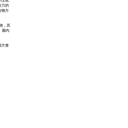
的交配
有力的
食物方
物，其
。園內
園方會