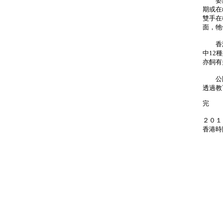
婆羅洲
期或在
雙手在
面，牠
香港動
中12
亦飼有
公園
透過教
完
２０１
香港時