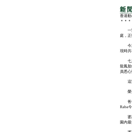
香港動
＊＊＊
一對
庭，正
今次
現時共
七月八
龍鳳胎
員悉心
這對
榮升「
爸爸V
Rab
婆羅
園內最