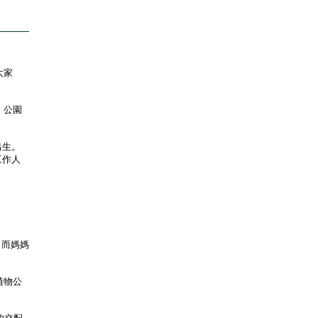
大家
，公園
出生。
工作人
；而媽媽
植物公