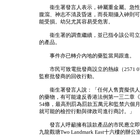
衞生署發言人表示，砷屬重金屬。急性
腹瀉、神志不清及昏迷，而長期攝入砷則可
能受損。幼兒尤其容易受危害。
衞生署的調查繼續，並已指令該公司立
的產品。
事件亦已轉介內地的藥監當局跟進。
市民可致電批發商設立的熱線（2571 0
監察批發商的回收行動。
衞生署發言人說：「任何人售賣擬供人
的藥物，有可能違反香港法例第一三二章《
54條，最高刑罰為罰款五萬元和監禁六個
就可能的檢控行動與律政司進行商討。」
發言人呼籲擁有該款產品的市民應立即
九龍觀塘Two Landmark East十六樓的辦公