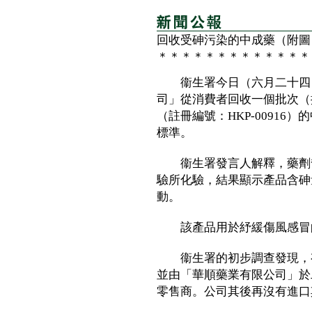
回收受砷污染的中成藥（附圖
＊＊＊＊＊＊＊＊＊＊＊＊＊
衞生署今日（六月二十四日
司」從消費者回收一個批次（批
（註冊編號：HKP-0091
標準。
衞生署發言人解釋，藥劑督
驗所化驗，結果顯示產品含砷
動。
該產品用於紓緩傷風感冒
衞生署的初步調查發現，有
並由「華順藥業有限公司」於
零售商。公司其後再沒有進口