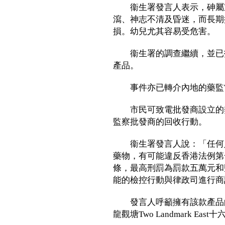
衞生署發言人表示，砷屬重
瀉、神志不清及昏迷，而長期
損。幼兒尤其容易受危害。
衞生署的調查繼續，並已指
產品。
事件亦已轉介內地的藥監
市民可致電批發商設立的熱線（
監察批發商的回收行動。
衞生署發言人說：「任何人
藥物，有可能違反香港法例第
條，最高刑罰為罰款五萬元和
能的檢控行動與律政司進行商
發言人呼籲擁有該款產品的
龍觀塘Two Landmark Eas