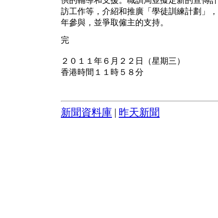
供的輔導和支援。職訓局並擬定新的宣傳計
訪工作等，介紹和推廣「學徒訓練計劃」，
年參與，並爭取僱主的支持。
完
２０１１年６月２２日（星期三）
香港時間１１時５８分
新聞資料庫
|
昨天新聞