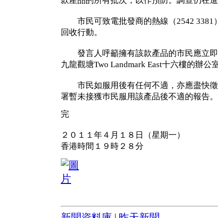
款產品的所有批次，以作預防。調查仍在進
市民可致電批發商的熱線（2542 338
回收行動。
發言人呼籲擁有該款產品的市民應立即
九龍觀塘Two Landmark East十六樓的辦公
市民如服用後有任何不適，亦應盡快徵
署暫未接獲巿民服用該產品後不適的報告。
完
２０１１年４月１８日（星期一）
香港時間１９時２８分
新聞資料庫
|
昨天新聞