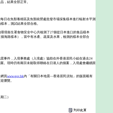
妝品，結果全部正常。
日在魚類養殖區及魚類統營處批發市場採集樣本進行輻射水平測
的樣本，測試結果全部合格。
環境衞生署食物安全中心共檢測了27個從日本進口的食品樣本
三個海路樣本），當中有水產、蔬菜及水果，檢測的樣本全部合
事件，入境事務處（入境處）協助在外香港居民小組在過去24
個案。現時仍有兩宗未能取得聯絡在日港人的個案，入境處會繼續跟
網頁
www.gov.hk
內「有關日本地震—香港居民須知」的版面載有
歡迎瀏覽。
星期二）