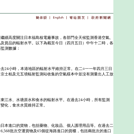
續高度關注日本福島核電廠事故，各部門全天候監測香港空氣、
品及貨品的輻射水平。以下為截至今日（四月五日）中午十二時，各
新監測數據：
24小時，本港地區的輻射水平維持正常。在二○一一年四月三日
於京士柏及元五墳輻射監測站收集的空氣樣本中並沒有測量出人工放
江水、水塘原水和食水的輻射水平。在過去24小時，所有監測
何變化，食水水質維持正常。
本進口的貨物，包括藥物、化妝品、個人護理用品等。在過去二
6,568批次空運貨物及65個從海路進口的貨櫃，包括兩批次的進口