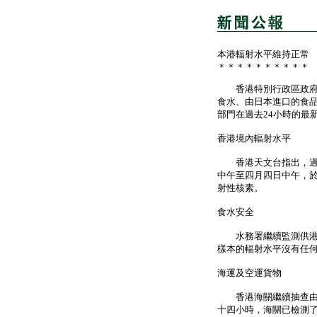
本港輻射水平維持正常
＊＊＊＊＊＊＊＊＊＊
香港特別行政區政府繼
食水、由日本進口的食
部門在過去24小時的最
香港境內輻射水平
香港天文台指出，過去
中午至四月四日中午，
射性核素。
食水安全
水務署繼續監測供港東
樣本的輻射水平沒有任
海運及空運貨物
香港海關繼續抽查由日
十四小時，海關已檢測了