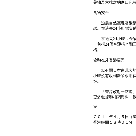
藥物及六批次的進口化
食物安全
漁農自然護理署繼續每
試。在過去24小時採集
在過去24小時，食物
（包括24個空運樣本和
格。
協助在外香港居民
就有關日本東北大地震
小時沒有收到新的求助
進。
「香港政府一站通」
更多數據和相關資料，
完
２０１１年４月５日（
香港時間１８時０１分