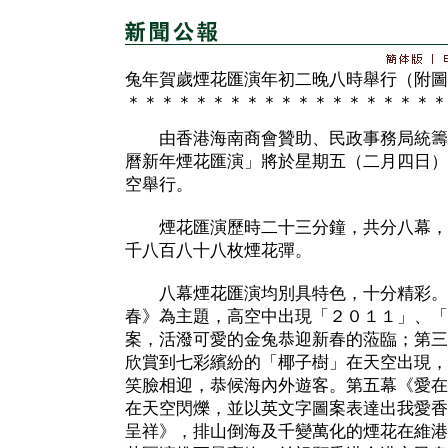
兔年賀歲煙花匯演年初二晚八時舉行（附圖
＊＊＊＊＊＊＊＊＊＊＊＊＊＊＊＊＊＊＊
由香港海南商會贊助、民政事務局統籌的
曆新年煙花匯演」將於星期五（二月四日）
空舉行。
煙花匯演歷時二十三分鐘，共分八幕，
千八百八十八枚煙花彈。
八幕煙花匯演均別具特色，十分精彩。
春》為主題，高空中出現「２０１１」、「
案，活潑可愛的金兔恭迎新春的蒞臨；第三
欣賞到七彩繽紛的「椰子樹」在天空出現，
笑臉相迎，恭候海內外遊客。第五幕《愛在
在天空閃爍，並以英文字圖案表達出我愛香
呈祥》，排山倒海及千變萬化的煙花在維港