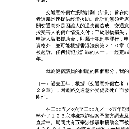
主席:
交通意外傷亡援助計劃（計劃）旨在向
者遺屬迅速提供經濟援助。此計劃無須考慮
關交通意外是因誰人的過失而造成。交通意
按受害人的傷亡情況支付；至於財物損失，
申請人騙取援助金，即屬干犯刑事罪行，申
資格外，並可能根據香港法例第２１０章《
被起訴。任何觸犯欺詐罪的人士，一經定罪
年。
就劉健儀議員的問題的四個部分，我的
（一）過去五年，根據《交通意外傷亡者（
２９章），因道路交通意外受傷及死亡而發
附件。
在二○○五／○六至二○○九／一○五年期
轉介了１２３宗涉嫌欺詐個案予警方調查及
查當中。期間共有五宗涉嫌騙取援助金而被