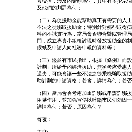
被檢控，涉及的金額為何，其中有多少宗個
及他們的判罰為何；
（二）為使援助金能幫助真正有需要的人士
不法之徒騙取援助金；特別針對那些取得病
料的不誠實行為，當局會否聯合醫院管理局
門，成立專責小組檢討現時發放援助金的制
假紙及申請人向社署申報的資料等；
（三）鑑於有市民指出，根據《條例》而設
計劃」所給予的經濟援助，無須考慮受惠人
過失，可能會讓一些不法之徒乘機騙取援助
助計劃的申請資格；若會，詳情為何；若否
（四）當局會否考慮加重詐騙或串謀詐騙援
阻嚇作用，並加強宣傳以呼籲巿民切勿因一
詳情為何；若否，原因為何？
答覆：