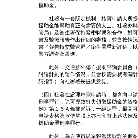
援助金。
社署有一套既定機制，核實申請人所提
援助金能幫助真正有需要的人士。社署亦與
管局）及衞生署保持緊密聯繫和合作，對可
書及醫療報告作出仔細的審核，並會按情況
書／報告轉交醫管局／衞生署重新評估，以
警方調查及跟進。
此外，交通意外傷亡援助諮詢委員會（
討論計劃的運作情況，並會按需要就有關計
請指引）向社署署長提供意見。
（四）社署在處理每宗申請時，都會向申請
刑事罪行，除可導致喪失領取援助金的資格
例》第１６Ａ條被起訴，一經定罪，最高可
申請表格及宣傳單張上亦已印有上述法例及
援助金屬刑事罪行。
此外，為方便市民舉報涉嫌欺詐的個案