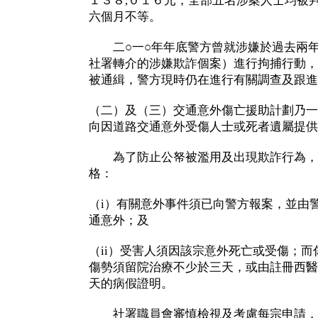
１３８,０１６元，全部五名涉案人士均被
六個月不等。
二○一○年年底警方曾就涉嫌於過去兩年
社署轉介的涉嫌欺詐個案）進行拘捕行動，
被通緝，警方現時仍在進行有關調查及跟進
（二）及（三）交通意外傷亡援助計劃乃一
向因道路交通意外受傷人士或死者遺屬提供
為了防止公帑被濫用及出現欺詐行為，
格：
（i）有關意外事件須已向警方報案，並由
通意外；及
（ii）受害人須因該宗意外死亡或受傷；
傷勢須留院治療不少於三天，或由註冊西醫
天的病假證明。
社署職員會審慎檢視及考慮每宗申請，